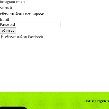
instagram ดารา
รถยนต์
เข้าระบบด้วย User Kapook
Email
Password
เข้าระบบด้วย Facebook
LINE is a registe