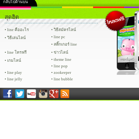
กลับไปด้านบน
สุดฮิต
คลิป
ภาพ
ปฏิทิน 2556
เฟซบุ๊ก
ทวิต
Glitter
line คืออะไร
วิธีสมัครไลน์
line pc
วิธีเล่นไลน์
สติ๊กเกอร์ line
line โทรฟรี
ข่าวไลน์
theme line
เกมไลน์
line pop
line play
zookeeper
line jelly
line bubble