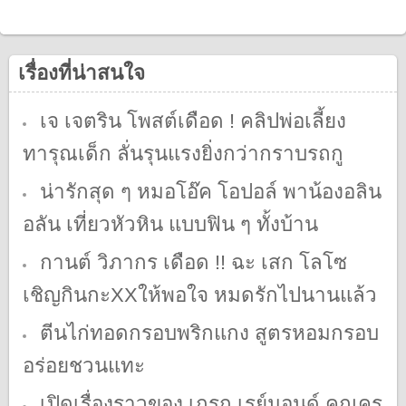
เรื่องที่น่าสนใจ
เจ เจตริน โพสต์เดือด ! คลิปพ่อเลี้ยง
ทารุณเด็ก ลั่นรุนแรงยิ่งกว่ากราบรถกู
น่ารักสุด ๆ หมอโอ๊ค โอปอล์ พาน้องอลิน
อลัน เที่ยวหัวหิน แบบฟิน ๆ ทั้งบ้าน
กานต์ วิภากร เดือด !! ฉะ เสก โลโซ
เชิญกินกะXXให้พอใจ หมดรักไปนานแล้ว
ตีนไก่ทอดกรอบพริกแกง สูตรหอมกรอบ
อร่อยชวนแทะ
เปิดเรื่องราวของ เกรก เรย์มอนด์ คุณครู