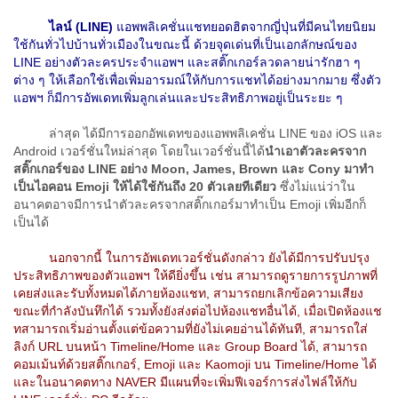
ไลน์ (LINE)
แอพพลิเคชั่นแชทยอดฮิตจากญี่ปุ่นที่มีคนไทยนิยม
ใช้กันทั่วไปบ้านทั่วเมืองในขณะนี้ ด้วยจุดเด่นที่เป็นเอกลักษณ์ของ
LINE อย่างตัวละครประจำแอพฯ และสติ๊กเกอร์ลวดลายน่ารักฮา ๆ
ต่าง ๆ ให้เลือกใช้เพื่อเพิ่มอารมณ์ให้กับการแชทได้อย่างมากมาย ซึ่งตัว
แอพฯ ก็มีการอัพเดทเพิ่มลูกเล่นและประสิทธิภาพอยู่เป็นระยะ ๆ
ล่าสุด ได้มีการออกอัพเดทของแอพพลิเคชั่น LINE ของ iOS และ
Android เวอร์ชั่นใหม่ล่าสุด โดยในเวอร์ชั่นนี้ได้
นำเอาตัวละครจาก
สติ๊กเกอร์ของ LINE อย่าง Moon, James, Brown และ Cony มาทำ
เป็นไอคอน Emoji ให้ได้ใช้กันถึง 20 ตัวเลยทีเดียว
ซึ่งไม่แน่ว่าใน
อนาคตอาจมีการนำตัวละครจากสติ๊กเกอร์มาทำเป็น Emoji เพิ่มอีกก็
เป็นได้
นอกจากนี้ ในการอัพเดทเวอร์ชั่นดังกล่าว ยังได้มีการปรับปรุง
ประสิทธิภาพของตัวแอพฯ ให้ดียิ่งขึ้น เช่น สามารถดูรายการรูปภาพที่
เคยส่งและรับทั้งหมดได้ภายห้องแชท, สามารถยกเลิกข้อความเสียง
ขณะที่กำลังบันทึกได้ รวมทั้งยังส่งต่อไปห้องแชทอื่นได้, เมื่อเปิดห้องแช
ทสามารถเริ่มอ่านตั้งแต่ข้อความที่ยังไม่เคยอ่านได้ทันที, สามารถใส่
ลิงก์ URL บนหน้า Timeline/Home และ Group Board ได้, สามารถ
คอมเม้นท์ด้วยสติ๊กเกอร์, Emoji และ Kaomoji บน Timeline/Home ได้
และในอนาคตทาง NAVER มีแผนที่จะเพิ่มฟีเจอร์การส่งไฟล์ให้กับ