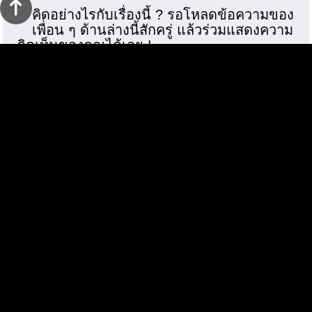
คิดอย่างไรกับเรื่องนี้ ? รอโหลดข้อความของ
เพื่อน ๆ ด้านล่างนี้สักครู่ แล้วร่วมแสดงความ
คิดเห็นของคุณได้เลย !
13 มิถุนายน 2556 เวลา 15:02:34
0
144
อ่าน
เรื่องที่น่าสนใจ
LINE สำหรับ Nokia Asha เปิดให้ใช้
มีนาคมนี้
ฮอตสุด BMW เผยยอดจองรถไฟฟ้า i3
ทะลุหลักแสนแล้ว